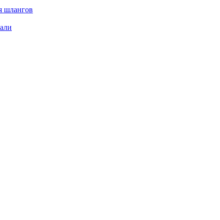
я шлангов
тали