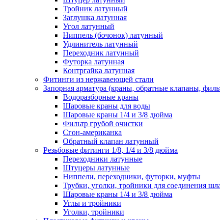
Тройник латунный
Заглушка латунная
Угол латунный
Ниппель (бочонок) латунный
Удлинитель латунный
Переходник латунный
Футорка латунная
Контргайка латунная
Фитинги из нержавеющей стали
Запорная арматура (краны, обратные клапаны, филь
Водоразборные краны
Шаровые краны для воды
Шаровые краны 1/4 и 3/8 дюйма
Фильтр грубой очистки
Сгон-американка
Обратный клапан латунный
Резьбовые фитинги 1/8, 1/4 и 3/8 дюйма
Переходники латунные
Штуцеры латунные
Ниппели, переходники, футорки, муфты
Трубки, уголки, тройники для соединения шл
Шаровые краны 1/4 и 3/8 дюйма
Углы и тройники
Уголки, тройники