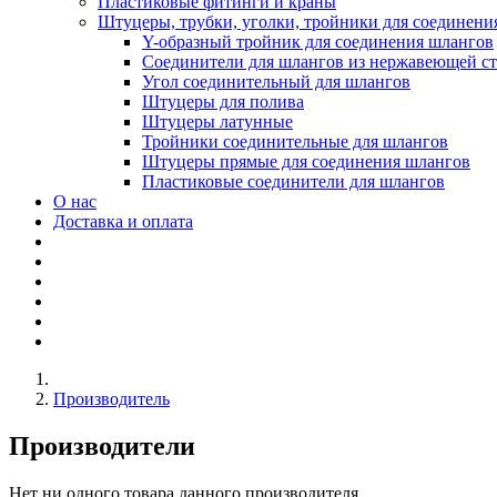
Пластиковые фитинги и краны
Штуцеры, трубки, уголки, тройники для соединени
Y-образный тройник для соединения шлангов
Соединители для шлангов из нержавеющей с
Угол соединительный для шлангов
Штуцеры для полива
Штуцеры латунные
Тройники соединительные для шлангов
Штуцеры прямые для соединения шлангов
Пластиковые соединители для шлангов
О нас
Доставка и оплата
Производитель
Производители
Нет ни одного товара данного производителя.